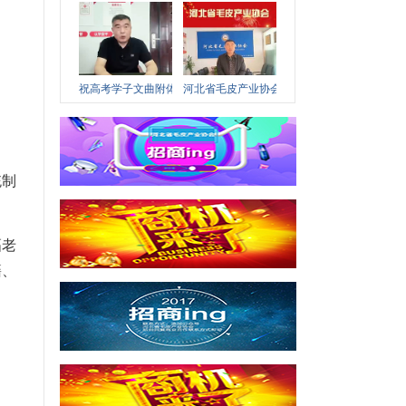
祝高考学子文曲附体，裘祖文化节不见不散！
河北省毛皮产业协会2026新春祝福合集
统制
幅老
籍、