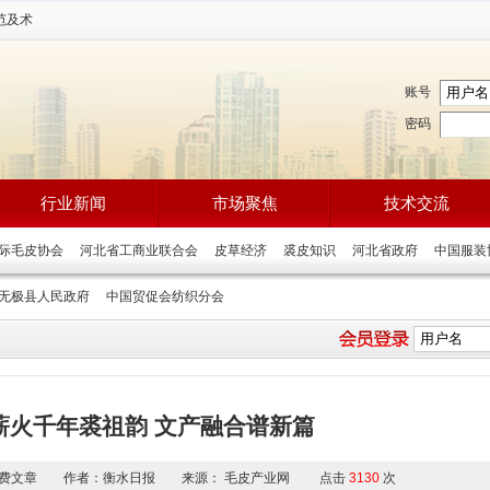
范及术
账号
密码
行业新闻
市场聚焦
技术交流
国际毛皮协会
河北省工商业联合会
皮草经济
裘皮知识
河北省政府
中国服
无极县人民政府
中国贸促会纺织分会
薪火千年裘祖韵 文产融合谱新篇
型：免费文章 作者：衡水日报 来源： 毛皮产业网 点击
3130
次