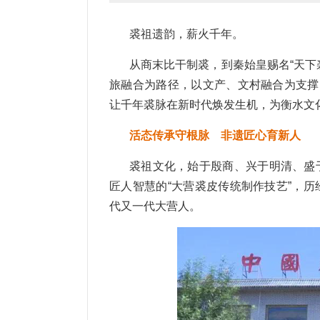
裘祖遗韵，薪火千年。
从商末比干制裘，到秦始皇赐名“天下
旅融合为路径，以文产、文村融合为支撑
让千年裘脉在新时代焕发生机，为衡水文
活态传承守根脉 非遗匠心育新人
裘祖文化，始于殷商、兴于明清、盛
匠人智慧的“大营裘皮传统制作技艺”，
代又一代大营人。